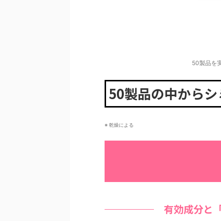
50製品を
50製品の中から
※ 乾燥による
有効成分と