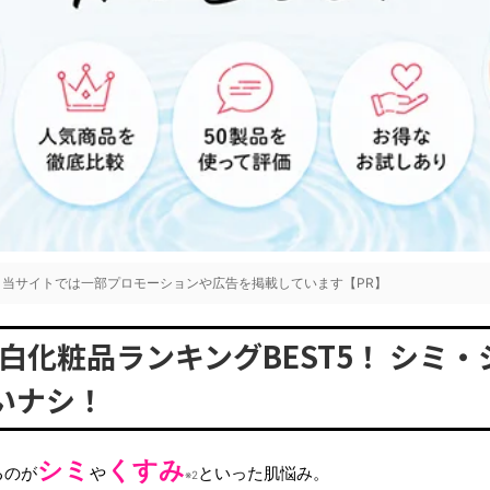
当サイトでは一部プロモーションや広告を掲載しています【PR】
美白化粧品ランキングBEST5！ シミ
いナシ！
シミ
くすみ
るのが
や
といった肌悩み。
※2