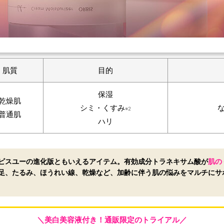
肌質
目的
保湿
乾燥肌
シミ・くすみ
※2
普通肌
ハリ
ビスユーの進化版
ともいえるアイテム。有効成分トラネキサム酸が
肌の
足、たるみ、ほうれい線、乾燥など、加齢に伴う肌の悩みをマルチにサ
＼美白美容液付き！通販限定のトライアル／