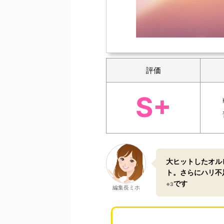
評価
S+
大ヒットした
オル
ト。さらにハリ不
です
※3
編集長ミホ