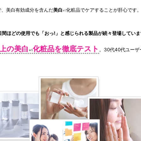
で、美白有効成分を含んだ
美白
化粧品でケアすることが肝心です
※1
0日間ほどの使用でも「おっ!」と感じられる製品が続々登場していま
以上の美白
化粧品を徹底テスト
。30代40代ユー
※1