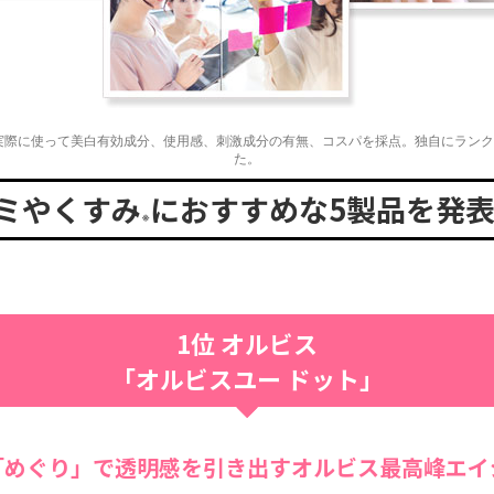
実際に使って美白有効成分、使用感、刺激成分の有無、コスパを採点。独自にラン
た。
シミやくすみ
におすすめな5製品を発
※
1位 オルビス
「オルビスユー ドット」
「めぐり」で透明感を引き出すオルビス最高峰エイ