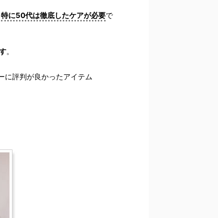
。
特に50代は徹底したケアが必要
で
す
。
ザーに評判が良かったアイテム