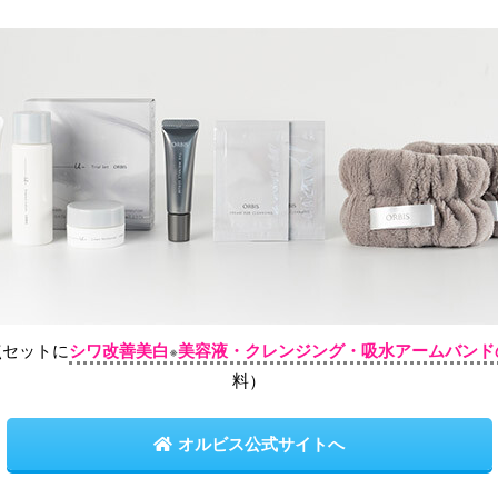
点セットに
シワ改善美白
美容液・クレンジング・吸水アームバンド
※
料）
オルビス公式サイトへ